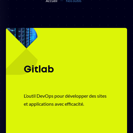
Accueil
Nos outils
Gitlab
L’outil DevOps pour développer des sites
et applications avec efficacité.