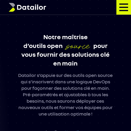
Votre projet
Notre maîtrise
source
Nos services
d’outils open
pour
vous fournir des solutions clé
Nos outils
en main
Notre vision
Datailor s’appuie sur des outils open source
qui s’inscrivent dans une logique DevOps
Qui sommes-nous ?
pour façonner des solutions clé en main.
Pré-paramétrés et ajustables à tous les
Contact
besoins, nous saurons déployer ces
nouveaux outils et former vos équipes pour
une utilisation optimale !