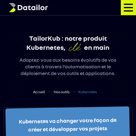
Votre projet
TailorKub : notre produit
clé
Nos services
Kubernetes,
en main
Adaptez-vous aux besoins évolutifs de vos
Nos outils
clients à travers l’automatisation et le
déploiement de vos outils et applications.
Notre vision
Qui sommes-nous ?
Accueil
Nos outils
Kubernetes
Contact
Kubernetes va changer votre façon de
créer et développer vos projets