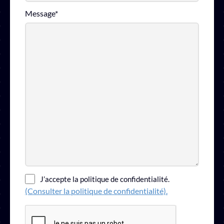
Message
*
(Consulter
J’accepte la politique de confidentialité.
la
(Consulter la politique de confidentialité).
politique
de
confidentialité).
*