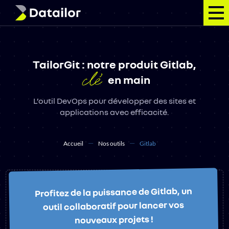
Votre projet
TailorGit : notre produit Gitlab,
clé
Nos services
en main
L’outil DevOps pour développer des sites et
Nos outils
applications avec efficacité.
Notre vision
Accueil
Nos outils
Gitlab
Qui sommes-nous ?
Contact
Profitez de la puissance de Gitlab, un
outil collaboratif pour lancer vos
nouveaux projets !