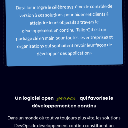
Datailor intègre le célèbre système de contrôle de
version à ses solutions pour aider ses clients à
atteindre leurs objectifs à travers le
développement en continu. TailorGit est un
package clé en main pour toutes les entreprises et
organisations qui souhaitent revoir leur façon de
développer des applications.
source
Un logiciel open
qui favorise le
développement en continu
Dans un monde où tout va toujours plus vite, les solutions
DevOps de développement continu constituent un